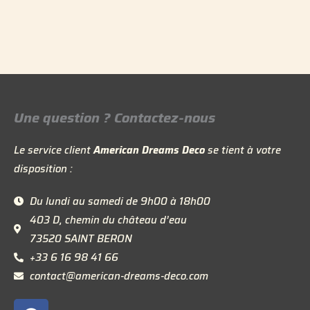
Une question ? Contactez-nous
Le service client
American Dreams Deco
se tient à votre
disposition :
Du lundi au samedi de 9h00 à 18h00
403 D, chemin du château d’eau
73520 SAINT BERON
+33 6 16 98 41 66
contact@american-dreams-deco.com
F