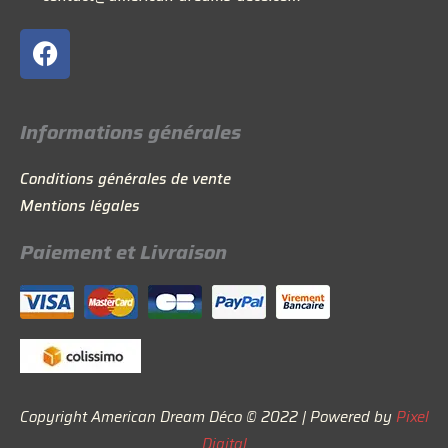
F
a
c
e
Informations générales
b
o
Conditions générales de vente
o
Mentions légales
k
Paiement et Livraison
Copyright American Dream Déco © 2022 | Powered by
Pixel
Digital