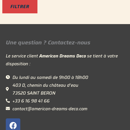
n
x
FILTRER
Une question ? Contactez-nous
Le service client
American Dreams Deco
se tient à votre
disposition :
Du lundi au samedi de 9h00 à 18h00
403 D, chemin du château d’eau
73520 SAINT BERON
+33 6 16 98 41 66
contact@american-dreams-deco.com
F
a