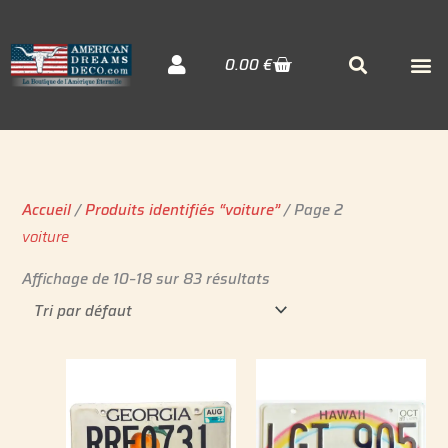
Aller
au
Cart
M
Searc
0.00
€
contenu
Décora
Sudiste
Elvis 
Accueil
/
Produits identifiés “voiture”
/ Page 2
voiture
Affichage de 10–18 sur 83 résultats