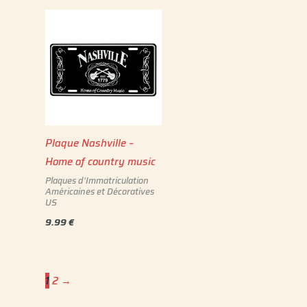
Plaque Nashville –
Home of country music
Plaques d'Immatriculation
Américaines et Décoratives
US
9.99
€
1
2
→