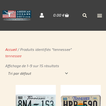
Aller
au
Cart
M
Searc
0.00
€
contenu
Décora
Sudiste
Elvis 
Accueil
/ Produits identifiés “tennessee”
tennessee
Affichage de 1–9 sur 15 résultats