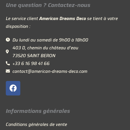
Une question ? Contactez-nous
Le service client
American Dreams Deco
se tient à votre
disposition :
Du lundi au samedi de 9h00 à 18h00
403 D, chemin du château d’eau
73520 SAINT BERON
+33 6 16 98 41 66
contact@american-dreams-deco.com
F
a
c
e
Informations générales
b
o
Conditions générales de vente
o