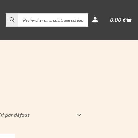
Cart
0.00
€