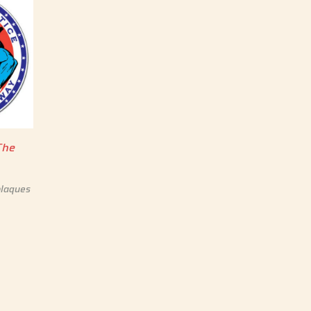
The
plaques