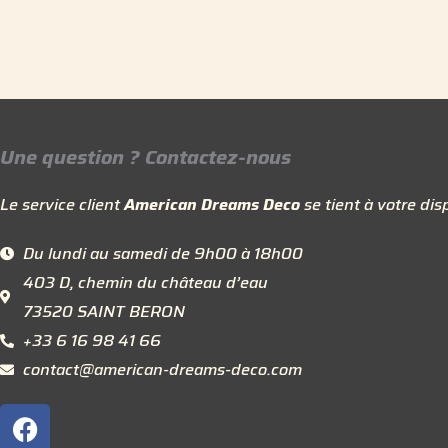
Une question ? Contactez-nous
Le service client
American Dreams Deco
se tient à votre disp
Du lundi au samedi de 9h00 à 18h00
403 D, chemin du château d’eau
73520 SAINT BERON
+33 6 16 98 41 66
contact@american-dreams-deco.com
F
a