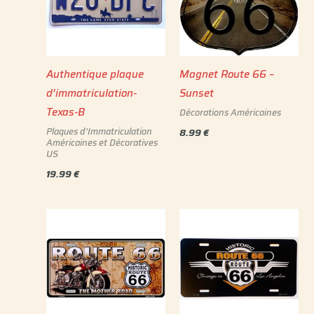
Authentique plaque
Magnet Route 66 –
d’immatriculation-
Sunset
Texas-B
Décorations Américaines
Plaques d'Immatriculation
8.99
€
Américaines et Décoratives
US
19.99
€