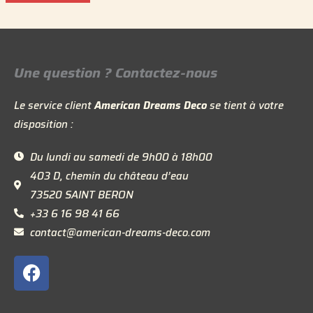
Une question ? Contactez-nous
Le service client
American Dreams Deco
se tient à votre
disposition :
Du lundi au samedi de 9h00 à 18h00
403 D, chemin du château d’eau
73520 SAINT BERON
+33 6 16 98 41 66
contact@american-dreams-deco.com
F
a
c