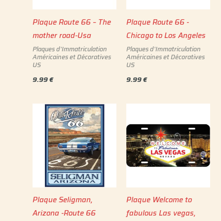
Plaque Route 66 – The
Plaque Route 66 -
mother road-Usa
Chicago to Los Angeles
Plaques d'Immatriculation
Plaques d'Immatriculation
Américaines et Décoratives
Américaines et Décoratives
US
US
9.99
€
9.99
€
Plaque Seligman,
Plaque Welcome to
Arizona -Route 66
fabulous Las vegas,