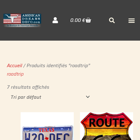
Aller
au
Cart
M
Searc
0.00
€
contenu
Décora
Sudiste
Elvis 
Accueil
/ Produits identifiés “roadtrip”
roadtrip
7 résultats affichés