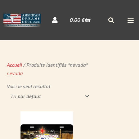
Aller
au
Cart
M
Searc
0.00
€
contenu
Décora
Sudiste
Elvis 
Accueil
/ Produits identifiés “nevada”
nevada
Voici le seul résultat