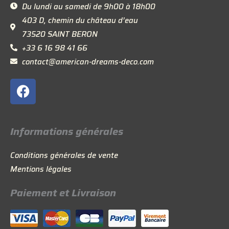
Du lundi au samedi de 9h00 à 18h00
403 D, chemin du château d’eau
73520 SAINT BERON
+33 6 16 98 41 66
contact@american-dreams-deco.com
F
a
c
e
Informations générales
b
o
Conditions générales de vente
o
Mentions légales
k
Paiement et Livraison