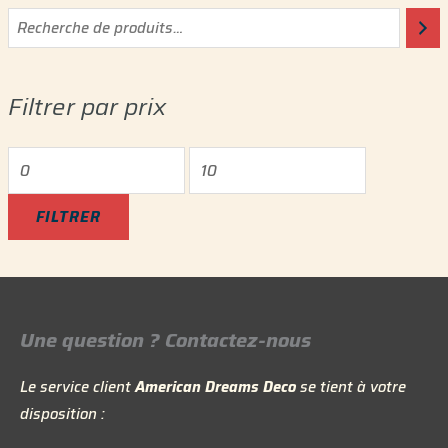
P
P
r
r
i
i
Filtrer par prix
x
x
m
m
i
a
n
x
FILTRER
Une question ? Contactez-nous
Le service client
American Dreams Deco
se tient à votre
disposition :