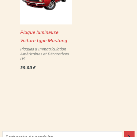
Plaque lumineuse
Voiture type Mustang
Plaques d'Immatriculation
Américaines et Décoratives
US
39.00
€
P
P