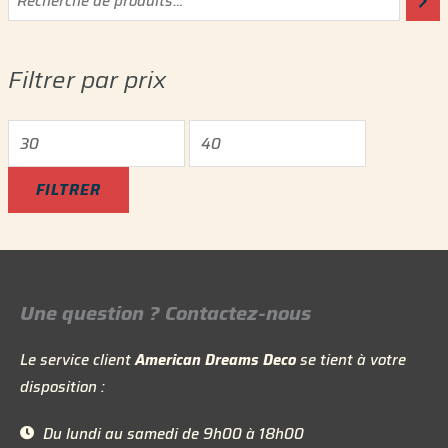
r
r
i
i
Filtrer par prix
x
x
m
m
i
a
n
x
FILTRER
Une question ? Contactez-nous
Le service client
American Dreams Deco
se tient à votre
disposition :
Du lundi au samedi de 9h00 à 18h00