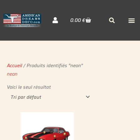
Aller
au
Cart
M
Searc
0.00
€
contenu
Décora
Sudiste
Elvis 
Accueil
/ Produits identifiés “neon”
neon
Voici le seul résultat