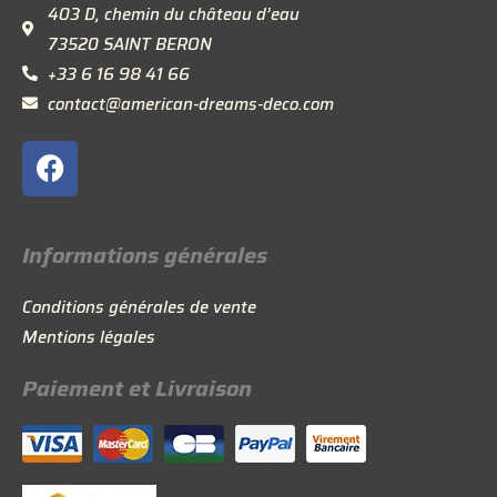
403 D, chemin du château d’eau
73520 SAINT BERON
+33 6 16 98 41 66
contact@american-dreams-deco.com
F
a
c
e
Informations générales
b
o
Conditions générales de vente
o
Mentions légales
k
Paiement et Livraison