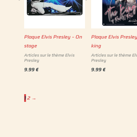
Plaque Elvis Presley – On
Plaque Elvis Presle
stage
king
Articles sur le thème Elvis
Articles sur le thème El
Presley
Presley
9.99
€
9.99
€
1
2
→