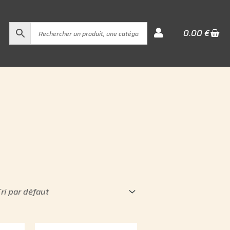
Cart
0.00
€