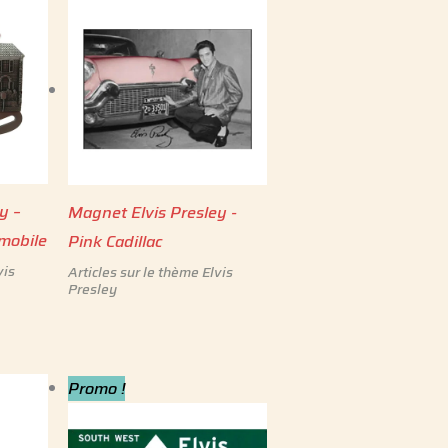
y –
Magnet Elvis Presley -
 mobile
Pink Cadillac
vis
Articles sur le thème Elvis
Presley
Le
Le
Promo !
prix
prix
initial
actuel
était :
est :