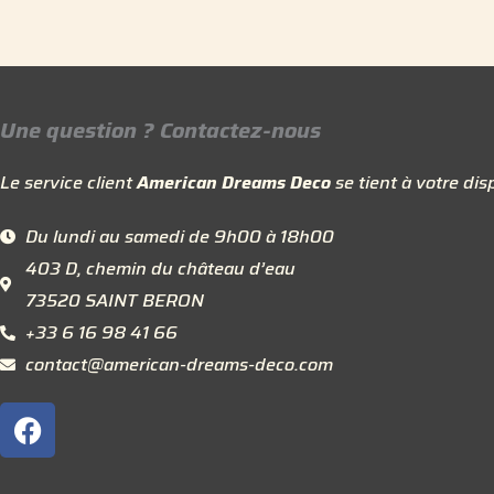
Une question ? Contactez-nous
Le service client
American Dreams Deco
se tient à votre disp
Du lundi au samedi de 9h00 à 18h00
403 D, chemin du château d’eau
73520 SAINT BERON
+33 6 16 98 41 66
contact@american-dreams-deco.com
F
a
c