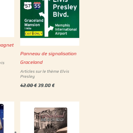
42.00 €.
39.00 €.
magnet
Panneau de signalisation
Graceland
vis
Articles sur le thème Elvis
Presley
42.00
€
39.00
€