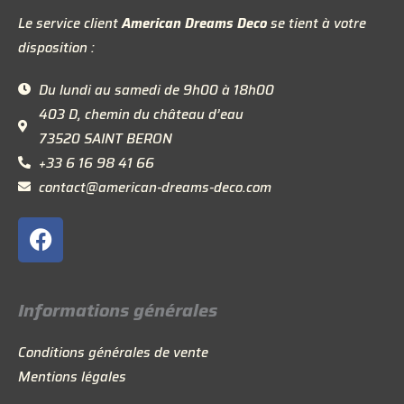
Le service client
American Dreams Deco
se tient à votre
disposition :
Du lundi au samedi de 9h00 à 18h00
403 D, chemin du château d’eau
73520 SAINT BERON
+33 6 16 98 41 66
contact@american-dreams-deco.com
F
a
c
e
Informations générales
b
o
Conditions générales de vente
o
Mentions légales
k