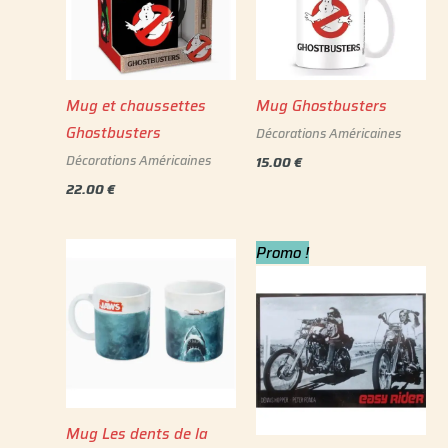
Mug et chaussettes
Mug Ghostbusters
Ghostbusters
Décorations Américaines
Décorations Américaines
15.00
€
22.00
€
Le
Le
Promo !
prix
prix
initial
actuel
était :
est :
12.00 €.
9.99 €.
Mug Les dents de la