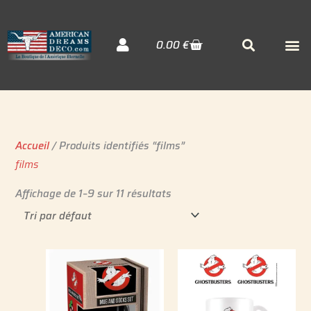
Aller
au
Cart
M
Searc
0.00
€
contenu
Décora
Sudiste
Elvis 
Accueil
/ Produits identifiés “films”
films
Affichage de 1–9 sur 11 résultats