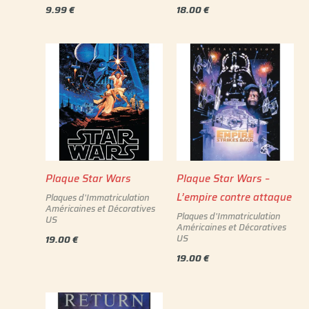
9.99
€
18.00
€
Plaque Star Wars
Plaque Star Wars –
L’empire contre attaque
Plaques d'Immatriculation
Américaines et Décoratives
Plaques d'Immatriculation
US
Américaines et Décoratives
US
19.00
€
19.00
€