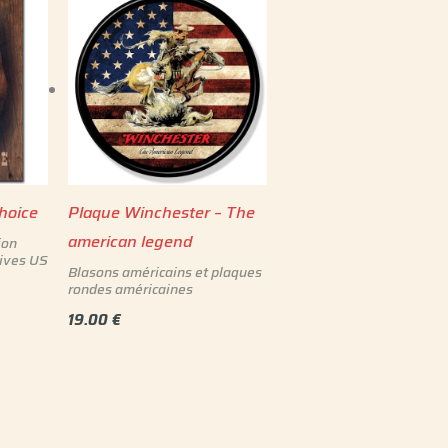
hoice
Plaque Winchester – The
american legend
ion
ives US
Blasons américains et plaques
rondes américaines
19.00
€