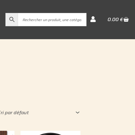
Cart
0.00
€