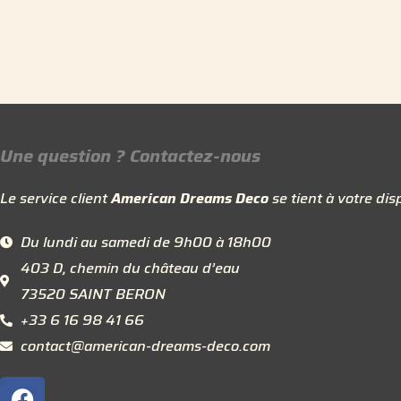
Une question ? Contactez-nous
Le service client
American Dreams Deco
se tient à votre disp
Du lundi au samedi de 9h00 à 18h00
403 D, chemin du château d’eau
73520 SAINT BERON
+33 6 16 98 41 66
contact@american-dreams-deco.com
F