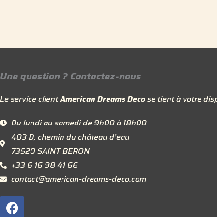
Une question ? Contactez-nous
Le service client
American Dreams Deco
se tient à votre disp
Du lundi au samedi de 9h00 à 18h00
403 D, chemin du château d’eau
73520 SAINT BERON
+33 6 16 98 41 66
contact@american-dreams-deco.com
F
a