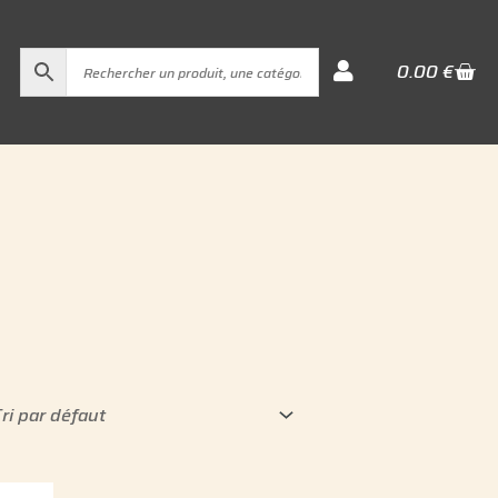
Cart
0.00
€