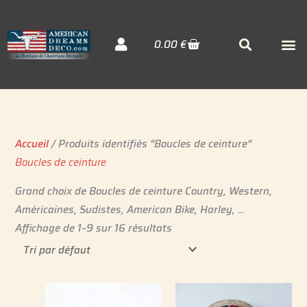
Aller
au
Cart
M
Searc
0.00
€
contenu
Décora
Sudiste
Elvis 
Accueil
/ Produits identifiés “Boucles de ceinture”
Boucles de ceinture
Grand choix de Boucles de ceinture Country, Western,
Américaines, Sudistes, American Bike, Harley, …
Affichage de 1–9 sur 16 résultats