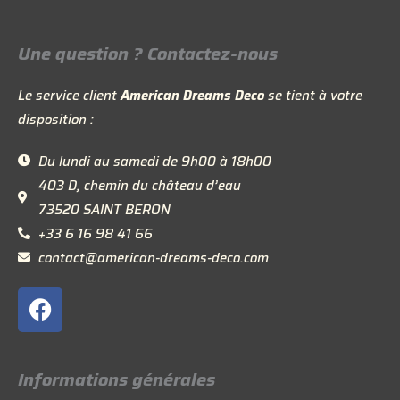
Une question ? Contactez-nous
Le service client
American Dreams Deco
se tient à votre
disposition :
Du lundi au samedi de 9h00 à 18h00
403 D, chemin du château d’eau
73520 SAINT BERON
+33 6 16 98 41 66
contact@american-dreams-deco.com
F
a
c
e
Informations générales
b