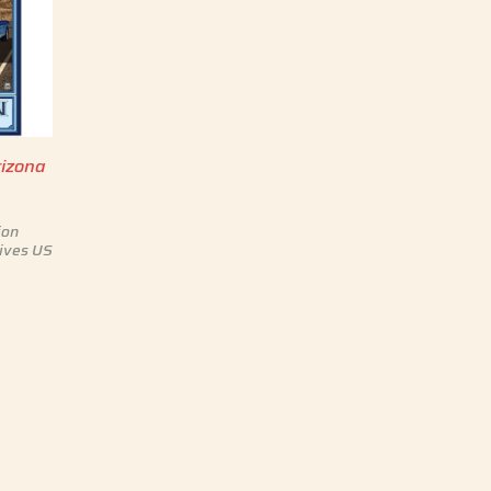
rizona
ion
ives US