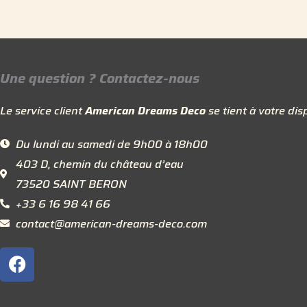
Une question ? Contactez-nous
Le service client
American Dreams Deco
se tient à votre disp
Du lundi au samedi de 9h00 à 18h00
403 D, chemin du château d’eau
73520 SAINT BERON
+33 6 16 98 41 66
contact@american-dreams-deco.com
F
a
c
e