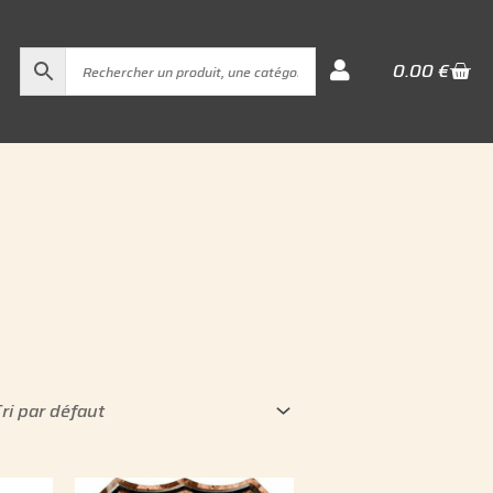
Cart
0.00
€