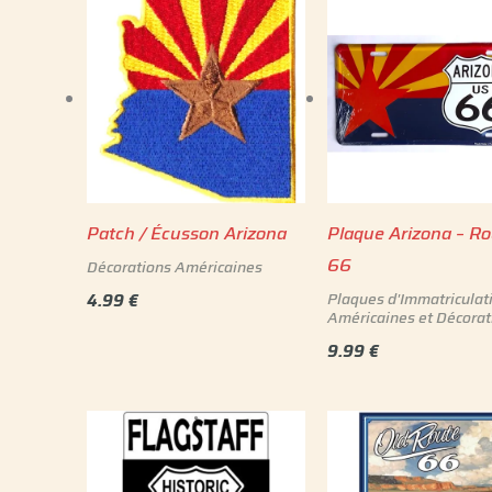
Patch / Écusson Arizona
Plaque Arizona – Ro
66
Décorations Américaines
Plaques d'Immatriculat
4.99
€
Américaines et Décorat
9.99
€