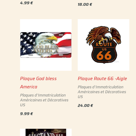
4.99
€
18.00
€
Plaque God bless
Plaque Route 66 -Aigle
America
Plaques d'Immatriculation
Américaines et Décoratives
Plaques d'Immatriculation
US
Américaines et Décoratives
US
24.00
€
9.99
€