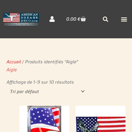
Aller
au
Cart
M
Searc
0.00
€
contenu
Décora
Sudiste
Elvis 
Accueil
/ Produits identifiés “Aigle”
Aigle
Affichage de 1–9 sur 10 résultats