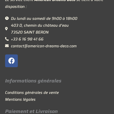
disposition :
Du lundi au samedi de 9h00 à 18h00
403 D, chemin du château d’eau
73520 SAINT BERON
+33 6 16 98 41 66
contact@american-dreams-deco.com
F
a
c
e
Informations générales
b
o
Conditions générales de vente
o
Mentions légales
k
Paiement et Livraison