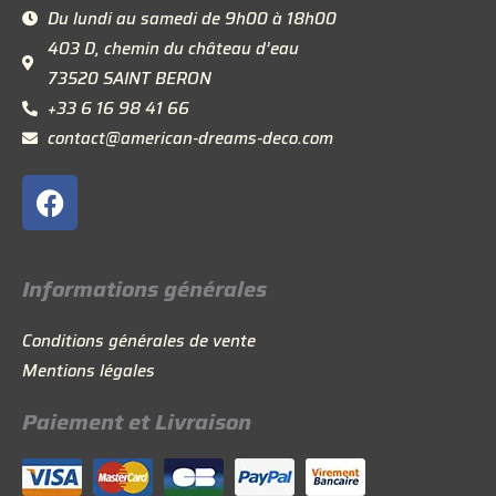
Du lundi au samedi de 9h00 à 18h00
403 D, chemin du château d’eau
73520 SAINT BERON
+33 6 16 98 41 66
contact@american-dreams-deco.com
F
a
c
e
Informations générales
b
o
Conditions générales de vente
o
Mentions légales
k
Paiement et Livraison