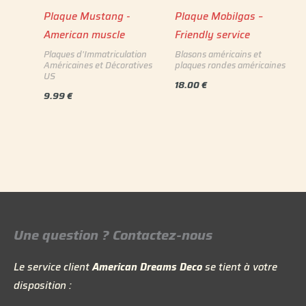
Plaque Mustang -
Plaque Mobilgas –
American muscle
Friendly service
Plaques d'Immatriculation
Blasons américains et
Américaines et Décoratives
plaques rondes américaines
US
18.00
€
9.99
€
Une question ? Contactez-nous
Le service client
American Dreams Deco
se tient à votre
disposition :