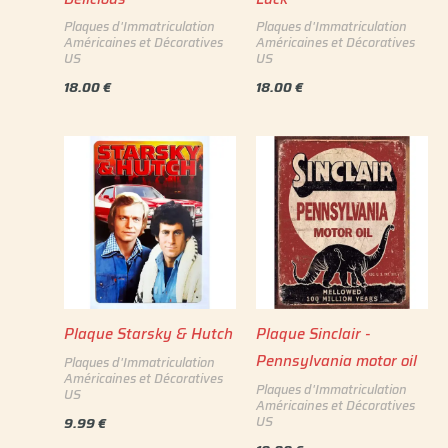
Plaques d'Immatriculation
Plaques d'Immatriculation
Américaines et Décoratives
Américaines et Décoratives
US
US
18.00
€
18.00
€
Plaque Starsky & Hutch
Plaque Sinclair -
Pennsylvania motor oil
Plaques d'Immatriculation
Américaines et Décoratives
Plaques d'Immatriculation
US
Américaines et Décoratives
US
9.99
€