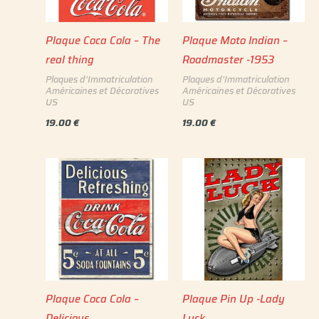
Plaque Coca Cola – The
Plaque Moto Indian –
real thing
Roadmaster -1953
Plaques d'Immatriculation
Plaques d'Immatriculation
Américaines et Décoratives
Américaines et Décoratives
US
US
19.00
€
19.00
€
Plaque Coca Cola –
Plaque Pin Up -Lady
Delicious
Luck