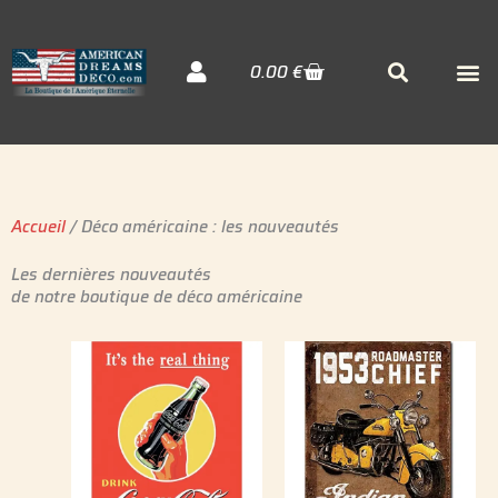
Aller
au
Cart
M
Searc
0.00
€
contenu
Décora
Sudiste
Elvis 
Accueil
/ Déco américaine : les nouveautés
Les dernières nouveautés
de notre boutique de déco américaine