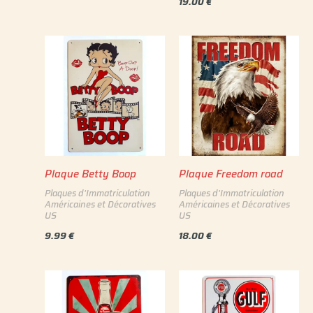
19.00
€
Plaque Betty Boop
Plaque Freedom road
Plaques d'Immatriculation
Plaques d'Immatriculation
Américaines et Décoratives
Américaines et Décoratives
US
US
9.99
€
18.00
€