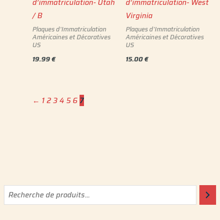
d’immatriculation- Utah
d’immatriculation- West
/ B
Virginia
Plaques d'Immatriculation
Plaques d'Immatriculation
Américaines et Décoratives
Américaines et Décoratives
US
US
19.99
€
15.00
€
←
1
2
3
4
5
6
7
P
P
r
r