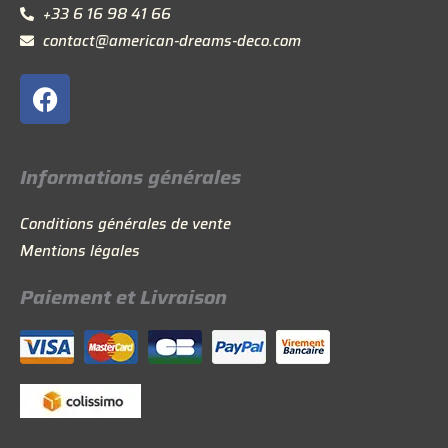
+33 6 16 98 41 66
contact@american-dreams-deco.com
F
a
c
e
Informations générales
b
o
Conditions générales de vente
o
Mentions légales
k
Paiement et Livraison