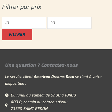
i
i
Filtrer par prix
x
x
m
m
i
a
n
x
FILTRER
Une question ? Contactez-nous
Le service client
American Dreams Deco
se tient à votre
disposition :
Du lundi au samedi de 9h00 à 18h00
403 D, chemin du château d’eau
73520 SAINT BERON