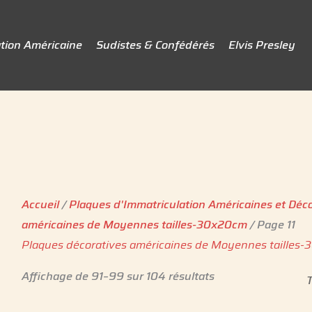
tion Américaine
Sudistes & Confédérés
Elvis Presley
Accueil
/
Plaques d'Immatriculation Américaines et Déc
américaines de Moyennes tailles-30x20cm
/ Page 11
Plaques décoratives américaines de Moyennes tailles
Affichage de 91–99 sur 104 résultats