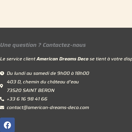
Une question ? Contactez-nous
Le service client
American Dreams Deco
se tient à votre disp
Du lundi au samedi de 9h00 à 18h00
403 D, chemin du château d’eau
73520 SAINT BERON
+33 6 16 98 41 66
contact@american-dreams-deco.com
F
a