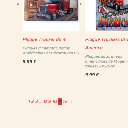
Plaque Trucker do it
Plaque Truckers dri
America
Plaques d'Immatriculation
Américaines et Décoratives US
Plaques décoratives
américaines de Moyen
9.99
€
tailles-30x20cm
9.99
€
←
1
2
3
…
8
9
10
11
12
→