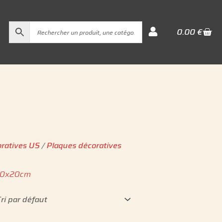
Cart
0.00
€
oratives US
/
Plaques décoratives
-30x20cm